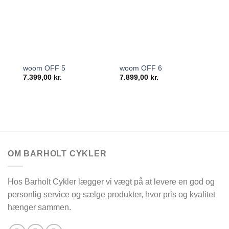
woom OFF 5
woom OFF 6
woo
7.399,00
kr.
7.899,00
kr.
8.3
OM BARHOLT CYKLER
Hos Barholt Cykler lægger vi vægt på at levere en god og
personlig service og sælge produkter, hvor pris og kvalitet
hænger sammen.