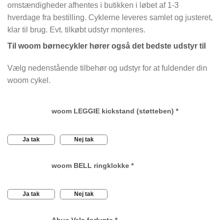
omstændigheder afhentes i butikken i løbet af 1-3
hverdage fra bestilling. Cyklerne leveres samlet og justeret,
klar til brug. Evt. tilkøbt udstyr monteres.
Til woom børnecykler hører også det bedste udstyr til
Vælg nedenstående tilbehør og udstyr for at fuldender din
woom cykel.
woom LEGGIE kickstand (støtteben)
*
Ja tak
Nej tak
woom BELL ringklokke
*
Ja tak
Nej tak
Abus Vela forlygte
*