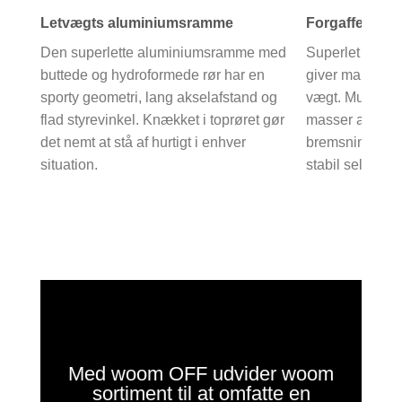
Letvægts aluminiumsramme
Forgaffel
Den superlette aluminiumsramme med
Superlet og sup
buttede og hydroformede rør har en
giver maksimal
sporty geometri, lang akselafstand og
vægt. Multidirek
flad styrevinkel. Knækket i toprøret gør
masser af vridn
det nemt at stå af hurtigt i enhver
bremsning. Det
situation.
stabil selv på 
Med woom OFF udvider woom
sortiment til at omfatte en