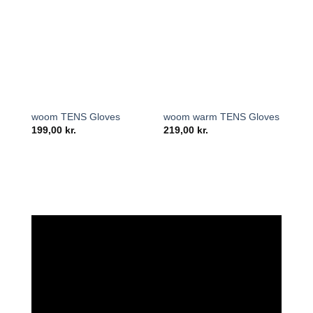
woo
woom TENS Gloves
woom warm TENS Gloves
fod
199,00
kr.
219,00
kr.
349