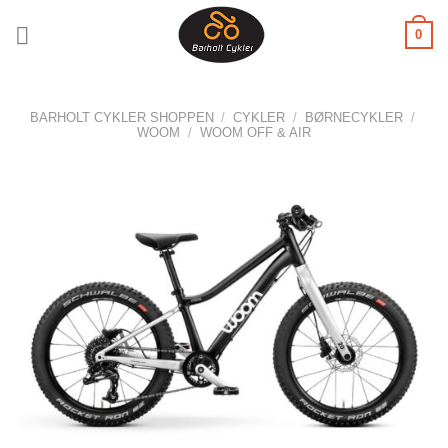
Fortsæt
0
til
indhold
BARHOLT CYKLER SHOPPEN
/
CYKLER
/
BØRNECYKLER
/
WOOM
/
WOOM OFF & AIR