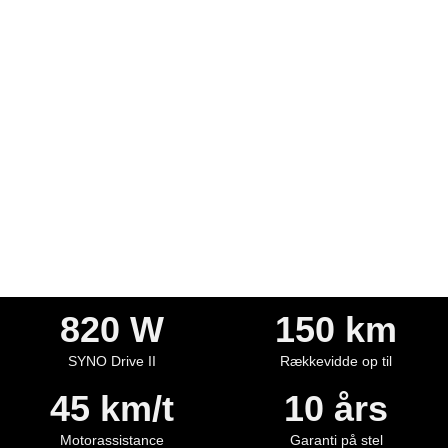
Den ekstraordinært dynamiske S-Pedelec
til dagligt brug med tilpasselig køreposition
og smart ekstraudstyr til stilfuld, effektiv
mobilitet i pendlertrafikken.
820 W
150 km
SYNO Drive II
Rækkevidde op til
45 km/t
10 års
Motorassistance
Garanti på stel