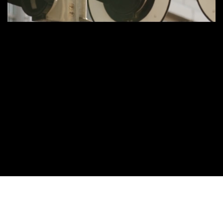
STROMER ST3
ST3 COOL WHITE, NU VALGFRI MED
PINION GEAR OG ABS
Mere smoothness og sikkerhed, mindre slid.