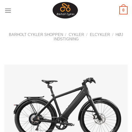
Fortsæt
0
til
indhold
BARHOLT CYKLER SHOPPEN
/
CYKLER
/
ELCYKLER
/
HØJ
INDSTIGNING