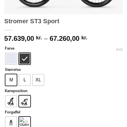
Stromer ST3 Sport
Prisinterval:
57.639,00
–
67.260,00
kr.
kr.
57.639,00 kr.
Farve
til
RYD
67.260,00 kr.
Størrelse
M
L
XL
Køreposition
Forgaffel