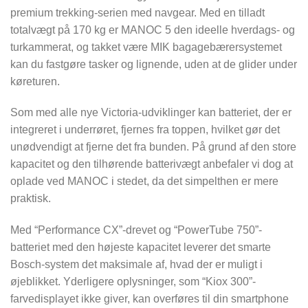
premium trekking-serien med navgear. Med en tilladt
totalvægt på 170 kg er MANOC 5 den ideelle hverdags- og
turkammerat, og takket være MIK bagagebærersystemet
kan du fastgøre tasker og lignende, uden at de glider under
køreturen.
Som med alle nye Victoria-udviklinger kan batteriet, der er
integreret i underrøret, fjernes fra toppen, hvilket gør det
unødvendigt at fjerne det fra bunden. På grund af den store
kapacitet og den tilhørende batterivægt anbefaler vi dog at
oplade ved MANOC i stedet, da det simpelthen er mere
praktisk.
Med “Performance CX”-drevet og “PowerTube 750”-
batteriet med den højeste kapacitet leverer det smarte
Bosch-system det maksimale af, hvad der er muligt i
øjeblikket. Yderligere oplysninger, som “Kiox 300”-
farvedisplayet ikke giver, kan overføres til din smartphone