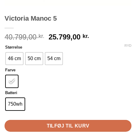
Victoria Manoc 5
Den
Den
40.799,00
25.799,00
kr.
kr.
oprindelige
aktuelle
RYD
Størrelse
pris
pris
var:
er:
46 cm
50 cm
54 cm
40.799,00 kr..
25.799,00 kr..
Farve
Batteri
750wh
TILFØJ TIL KURV