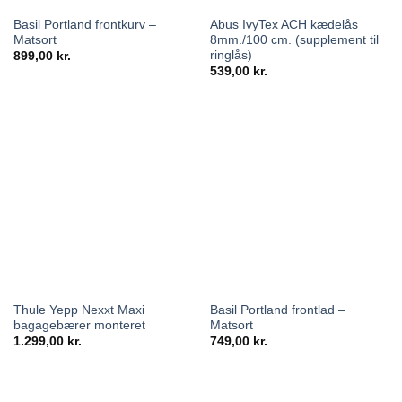
Basil Portland frontkurv –
Abus IvyTex ACH kædelås
Matsort
8mm./100 cm. (supplement til
ringlås)
899,00
kr.
539,00
kr.
Thule Yepp Nexxt Maxi
Basil Portland frontlad –
bagagebærer monteret
Matsort
1.299,00
kr.
749,00
kr.