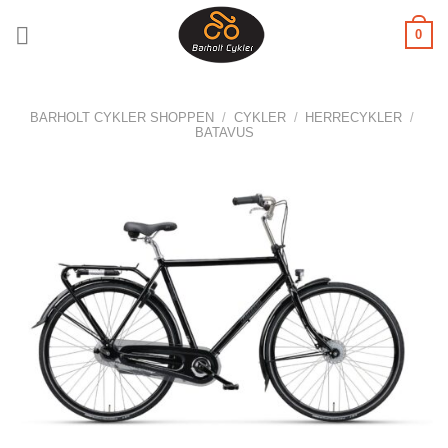
Fortsæt
0
til
indhold
BARHOLT CYKLER SHOPPEN
/
CYKLER
/
HERRECYKLER
/
BATAVUS