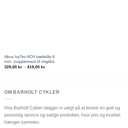
Abus IvyTex ACH kædelås 6
mm. (supplement til ringlås)
Prisinterval:
329,00
kr.
–
419,00
kr.
329,00 kr.
til
419,00 kr.
OM BARHOLT CYKLER
Hos Barholt Cykler lægger vi vægt på at levere en god og
personlig service og sælge produkter, hvor pris og kvalitet
hænger sammen.