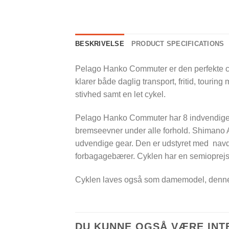
BESKRIVELSE
PRODUCT SPECIFICATIONS
Pelago Hanko Commuter er den perfekte co
klarer både daglig transport, fritid, touring
stivhed samt en let cykel.
Pelago Hanko Commuter har 8 indvendige 
bremseevner under alle forhold. Shimano 
udvendige gear. Den er udstyret med navdy
forbagagebærer. Cyklen har en semioprejst s
Cyklen laves også som damemodel, denn
DU KUNNE OGSÅ VÆRE INT