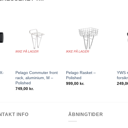
IKKE PÅ LAGER
IKKE PÅ LAGER
+
+
+
X-
Pelago Commuter front
Pelago Rasket –
YWS r
rack, aluminium, M –
Polished
forsik
t
Polished
999,00
kr.
249,
749,00
kr.
NTAKT INFO
ÅBNINGTIDER