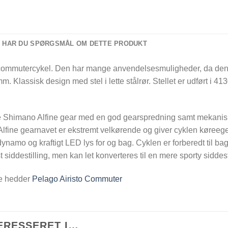
HAR DU SPØRGSMÅL OM DETTE PRODUKT
mmutercykel. Den har mange anvendelsesmuligheder, da den er 
 mm. Klassisk design med stel i lette stålrør. Stellet er udført i 
Shimano Alfine gear med en god gearspredning samt mekaniske
Alfine gearnavet er ekstremt velkørende og giver cyklen køre
namo og kraftigt LED lys for og bag. Cyklen er forberedt til ba
iddestilling, men kan let konverteres til en mere sporty siddesti
e hedder
Pelago Airisto Commuter
ERESSERET I…