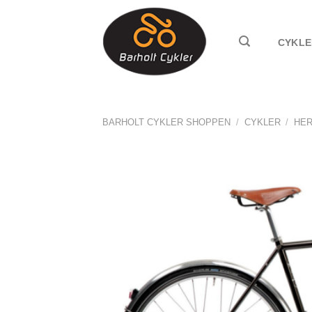
Fortsæt
til
CYKLE
indhold
BARHOLT CYKLER SHOPPEN
/
CYKLER
/
HE