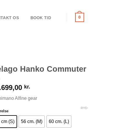
0
TAKT OS
BOOK TID
elago Hanko Commuter
.699,00
kr.
himano Alfine gear
RYD
relse
 cm (S)
56 cm. (M)
60 cm. (L)