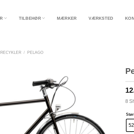
R
TILBEHØR
MÆRKER
VÆRKSTED
KON
RRECYKLER
/
PELAGO
P
12
8 S
Stør
52