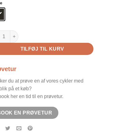
ve
ago Hanko Commuter antal
TILFØJ TIL KURV
øvetur
ker du at prøve en af vores cykler med
blik på et køb?
ook her en tid til en prøvetur.
BOOK EN PRØVETUR