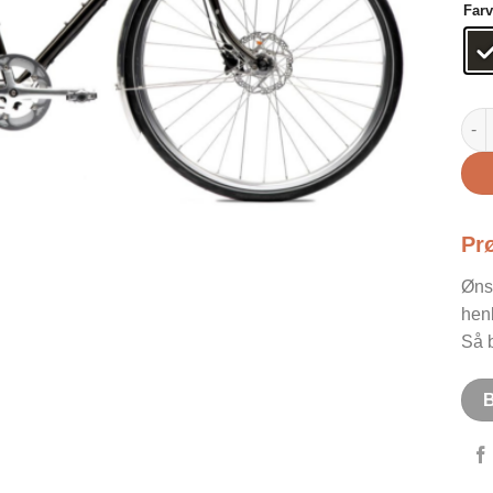
Far
Pel
Pr
Øns
hen
Så b