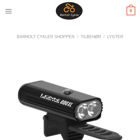
Fortsæt
0
til
indhold
BARHOLT CYKLER SHOPPEN
/
TILBEHØR
/
LYGTER