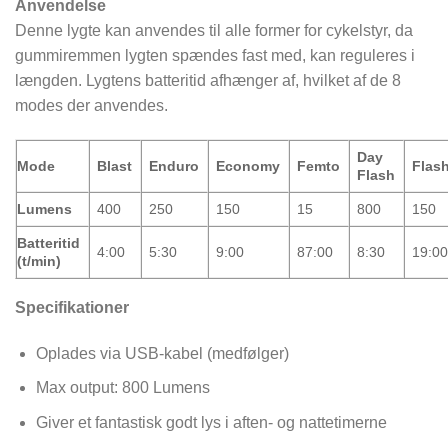
Anvendelse
Denne lygte kan anvendes til alle former for cykelstyr, da
gummiremmen lygten spændes fast med, kan reguleres i
længden. Lygtens batteritid afhænger af, hvilket af de 8
modes der anvendes.
Day
Mode
Blast
Enduro
Economy
Femto
Flas
Flash
Lumens
400
250
150
15
800
150
Batteritid
4:00
5:30
9:00
87:00
8:30
19:0
(t/min)
Specifikationer
Oplades via USB-kabel (medfølger)
Max output: 800 Lumens
Giver et fantastisk godt lys i aften- og nattetimerne