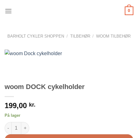
Fortsæt
0
til
indhold
BARHOLT CYKLER SHOPPEN
/
TILBEHØR
/
WOOM TILBEHØR
woom DOCK cykelholder
199,00
kr.
På lager
woom DOCK cykelholder antal