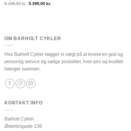
Den
Den
6.199,00
kr.
5.399,00
kr.
oprindelige
aktuelle
pris
pris
var:
er:
6.199,00 kr..
5.399,00 kr..
OM BARHOLT CYKLER
Hos Barholt Cykler lægger vi vægt på at levere en god og
personlig service og sælge produkter, hvor pris og kvalitet
hænger sammen.
KONTAKT INFO
Barholt Cykler
Østerbrogade 138