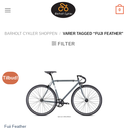
Fortsæt
0
til
indhold
BARHOLT CYKLER SHOPPEN
/
VARER TAGGED “FUJI FEATHER”
FILTER
Tilbud!
Fuji Feather