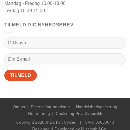
Mandag - Fredag 10.00-18.00
Lørdag 10.00-15.00
TILMELD DIG NYHEDSBREV
Om os
|
Diverse informationer
|
Handelsbetingelser og
Returnering
|
Cookie og Privatlivspolitik
Copyright 2026 © Barholt Cykler | CVR: 35650040
| Designed & Developed by
Missmahl&Co