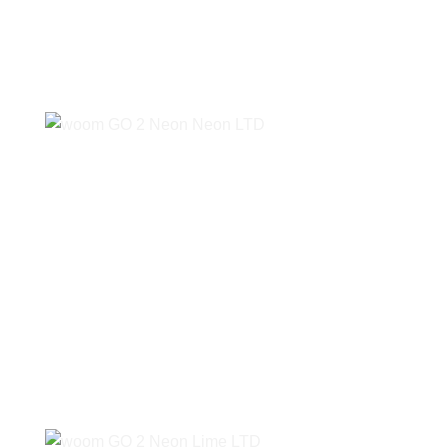
træde i pedalerne? Det er super nemt!
Kompakt kædekasse
Den lukkede kædekasse ser flot ud, er
kompakt og stabil. Den beskytter ikke
kun barnet mod snavs, men også mod
skader. Sig farvel til oliepletter på tøjet!