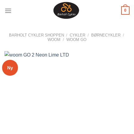
Fortsæt
0
til
indhold
BARHOLT CYKLER SHOPPEN
/
CYKLER
/
BØRNECYKLER
/
WOOM
/
WOOM GO
Ny