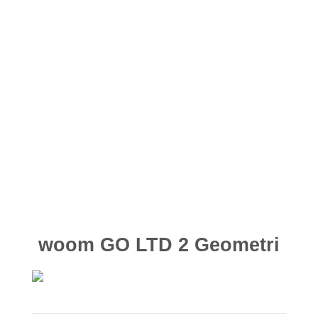
woom GO LTD 2 perfekt til dit barn, så
det altid sidder helt rigtigt på cyklen.
Juster først sadelhøjden, så dit barn kan
nå jorden med begge fødder og træde
komfortabelt i pedalerne, og juster
derefter styret i samme område – færdigt
arbejde! Det er enkelt, men genialt.
woom GO LTD 2 Geometri